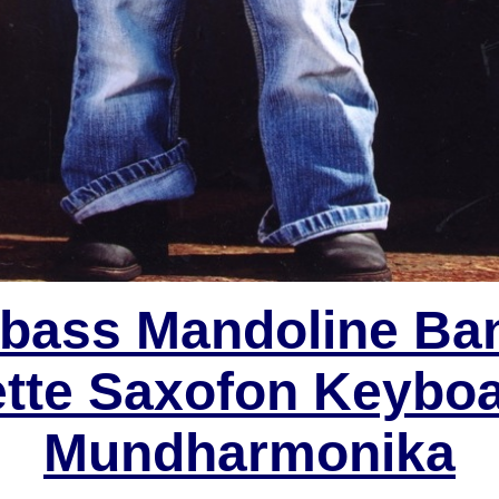
abass Mandoline Ban
nette Saxofon Keybo
Mundharmonika